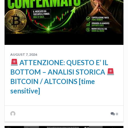
AUGUST 7, 2026
ATTENZIONE: QUESTO E’ IL
BOTTOM – ANALISI STORICA
BITCOIN / ALTCOINS [time
sensitive]
0