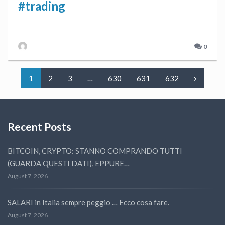
#trading
0
1
2
3
…
630
631
632
Recent Posts
BITCOIN, CRYPTO: STANNO COMPRANDO TUTTI
(GUARDA QUESTI DATI), EPPURE…
August 7, 2026
SALARI in Italia sempre peggio … Ecco cosa fare.
August 7, 2026