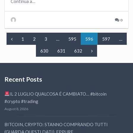
Continua a…
0
1
2
3
…
595
596
597
…
630
631
632
Recent Posts
IL 2 LUGLIO QUALCOSA É CAMBIATO… #bitcoin
#crypto #trading
August 8, 2026
BITCOIN, CRYPTO: STANNO COMPRANDO TUTTI
(GUARDA QUESTI DATI), EPPURE…