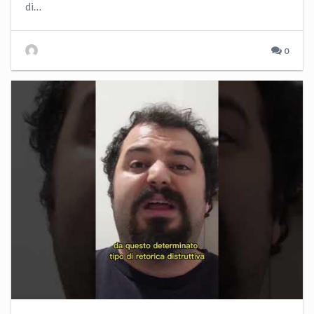
di…
0