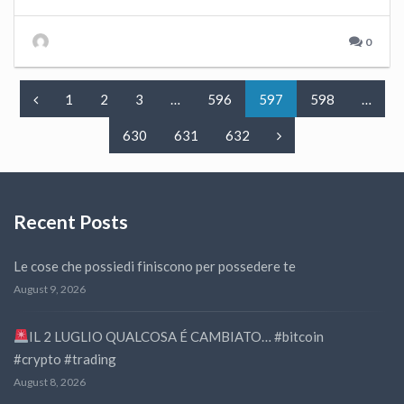
0
1
2
3
…
596
597
598
…
630
631
632
Recent Posts
Le cose che possiedi finiscono per possedere te
August 9, 2026
IL 2 LUGLIO QUALCOSA É CAMBIATO… #bitcoin
#crypto #trading
August 8, 2026