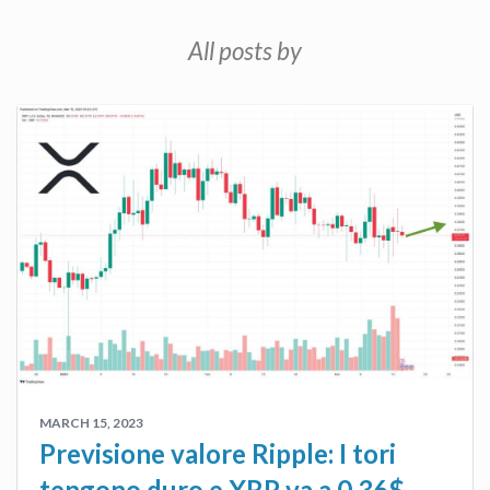
All posts by
MARCH 15, 2023
Previsione valore Ripple: I tori
tengono duro e XRP va a 0,36$ –