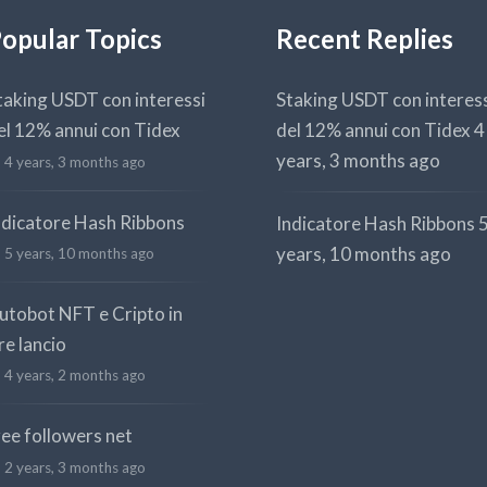
opular Topics
Recent Replies
taking USDT con interessi
Staking USDT con interes
el 12% annui con Tidex
del 12% annui con Tidex
4
years, 3 months ago
4 years, 3 months ago
ndicatore Hash Ribbons
Indicatore Hash Ribbons
years, 10 months ago
5 years, 10 months ago
utobot NFT e Cripto in
re lancio
4 years, 2 months ago
ree followers net
2 years, 3 months ago