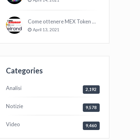
Come ottenere MEX Token GRATIS su Elrond ?
April 13, 2021
Categories
Analisi
2,192
Notizie
9,578
Video
9,460