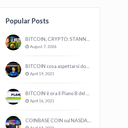
Popular Posts
BITCOIN, CRYPTO: STANNO COMPRANDO TUTTI (GUARDA QUESTI DATI), EPPURE…
August 7, 2026
BITCOIN cosa aspettarsi dopo il “Crollo”? – CryptoMonday NEWS w16/’21
April 19, 2021
BITCOIN è ora il Piano B del Mondo
April 16, 2021
COINBASE COIN sul NASDAQ e le CRYPTO volano!
April 14, 2021