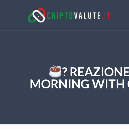
? REAZION
MORNING WITH CR