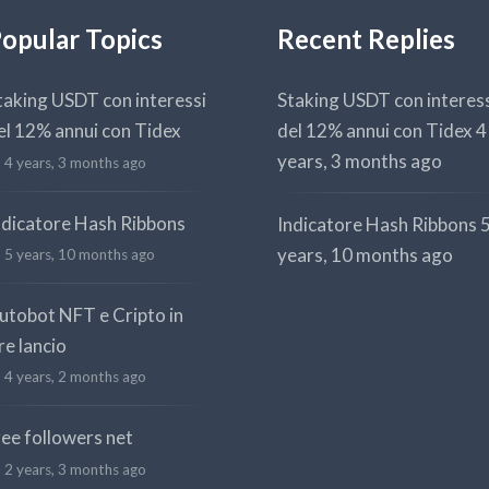
opular Topics
Recent Replies
taking USDT con interessi
Staking USDT con interes
el 12% annui con Tidex
del 12% annui con Tidex
4
years, 3 months ago
4 years, 3 months ago
ndicatore Hash Ribbons
Indicatore Hash Ribbons
years, 10 months ago
5 years, 10 months ago
utobot NFT e Cripto in
re lancio
4 years, 2 months ago
ree followers net
2 years, 3 months ago