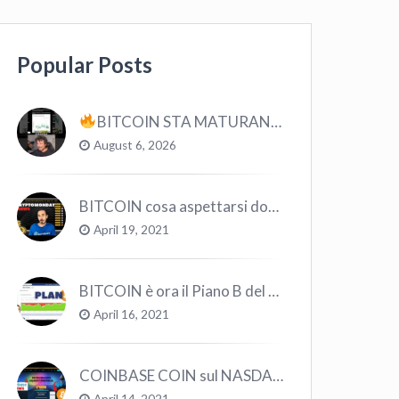
Popular Posts
BITCOIN STA MATURANDO? #bitcoin #crypto #trading
August 6, 2026
BITCOIN cosa aspettarsi dopo il “Crollo”? – CryptoMonday NEWS w16/’21
April 19, 2021
BITCOIN è ora il Piano B del Mondo
April 16, 2021
COINBASE COIN sul NASDAQ e le CRYPTO volano!
April 14, 2021