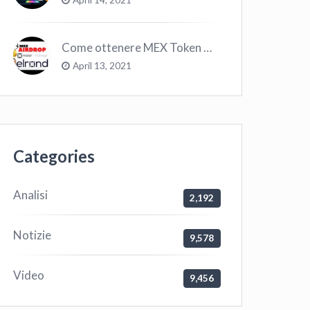
Come ottenere MEX Token GRATIS su Elrond ?
April 13, 2021
Categories
Analisi
2,192
Notizie
9,578
Video
9,456