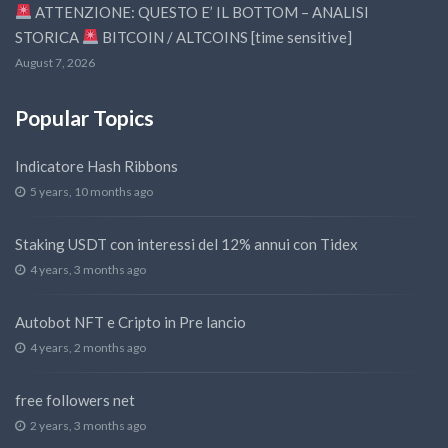
ATTENZIONE: QUESTO E’ IL BOTTOM – ANALISI
STORICA
BITCOIN / ALTCOINS [time sensitive]
August 7, 2026
Popular Topics
Indicatore Hash Ribbons
5 years, 10 months ago
Staking USDT con interessi del 12% annui con Tidex
4 years, 3 months ago
Autobot NFT e Cripto in Pre lancio
4 years, 2 months ago
free followers net
2 years, 3 months ago