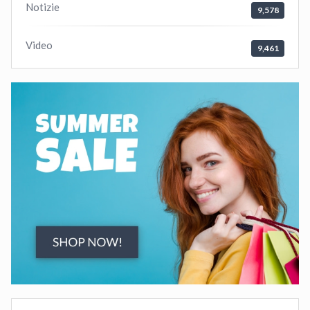
Notizie
9,578
Video
9,461