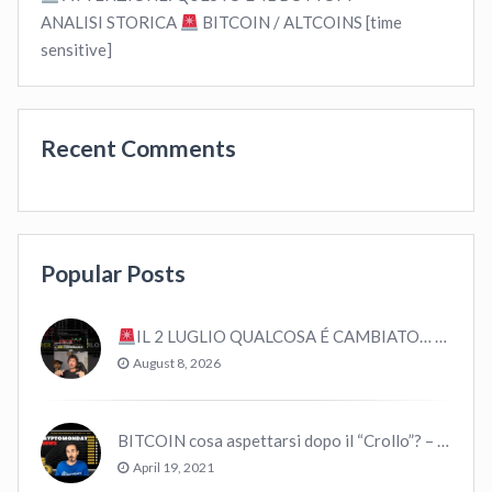
ANALISI STORICA
BITCOIN / ALTCOINS [time
sensitive]
Recent Comments
Popular Posts
IL 2 LUGLIO QUALCOSA É CAMBIATO… #bitcoin #crypto #trading
August 8, 2026
BITCOIN cosa aspettarsi dopo il “Crollo”? – CryptoMonday NEWS w16/’21
April 19, 2021