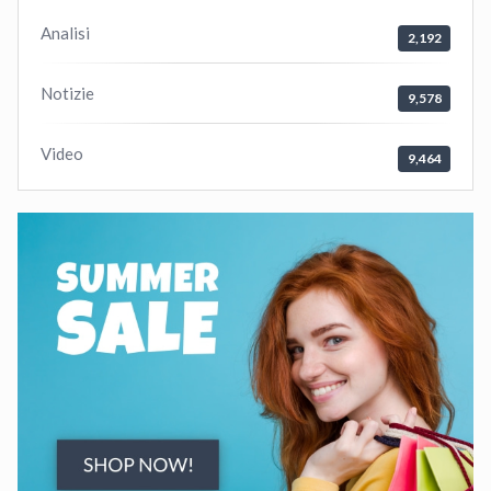
Analisi
2,192
Notizie
9,578
Video
9,464