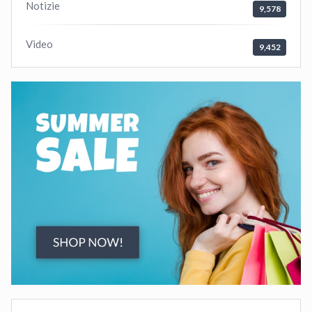
Notizie
9,578
Video
9,452