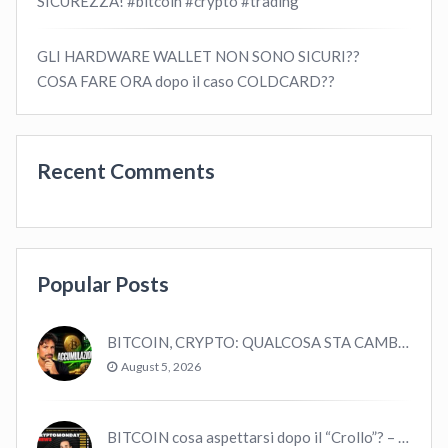
SICUREZZA! #bitcoin #crypto #trading
GLI HARDWARE WALLET NON SONO SICURI??
COSA FARE ORA dopo il caso COLDCARD??
Recent Comments
Popular Posts
BITCOIN, CRYPTO: QUALCOSA STA CAMBIANDO? (ASCOLTA…)
August 5, 2026
BITCOIN cosa aspettarsi dopo il “Crollo”? – CryptoMonday NEWS w16/’21