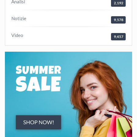
Analisi
2,192
Notizie
9,578
Video
9,457