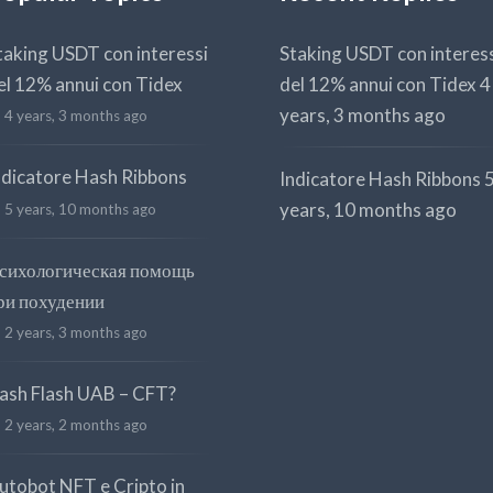
taking USDT con interessi
Staking USDT con interes
el 12% annui con Tidex
del 12% annui con Tidex
4
years, 3 months ago
4 years, 3 months ago
ndicatore Hash Ribbons
Indicatore Hash Ribbons
years, 10 months ago
5 years, 10 months ago
сихологическая помощь
ри похудении
2 years, 3 months ago
ash Flash UAB – CFT?
2 years, 2 months ago
utobot NFT e Cripto in