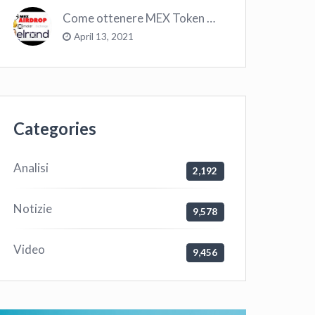
Come ottenere MEX Token GRATIS su Elrond ?
April 13, 2021
Categories
Analisi
2,192
Notizie
9,578
Video
9,456