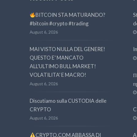
BITCOIN STA MATURANDO?
S
#bitcoin #crypto #trading
d
August 6, 2026
MAI VISTO NULLA DEL GENERE!
I
QUESTO E’ MANCATO
ALL’ULTIMO BULL MARKET!
VOLATILITA’ E MACRO!
П
п
August 6, 2026
Discutiamo sulla CUSTODIA delle
CRYPTO
C
August 6, 2026
CRYPTO.COM ABBASSA DI
A