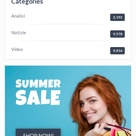
Categories
Analisi
2,192
Notizie
9,578
Video
9,456