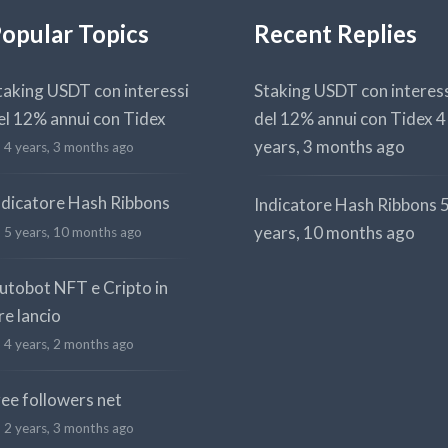
opular Topics
Recent Replies
taking USDT con interessi
Staking USDT con interes
el 12% annui con Tidex
del 12% annui con Tidex
4
years, 3 months ago
4 years, 3 months ago
ndicatore Hash Ribbons
Indicatore Hash Ribbons
years, 10 months ago
5 years, 10 months ago
utobot NFT e Cripto in
re lancio
4 years, 2 months ago
ree followers net
2 years, 3 months ago