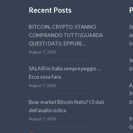
Recent Posts
P
BITCOIN, CRYPTO: STANNO
S
COMPRANDO TUTTI (GUARDA
d
QUESTI DATI), EPPURE…
August 7, 2026
I
SALARI in Italia sempre peggio …
Ecco cosa fare.
A
August 7, 2026
P
Bear market Bitcoin finito? I 3 dati
dell’analisi ciclica
f
August 7, 2026