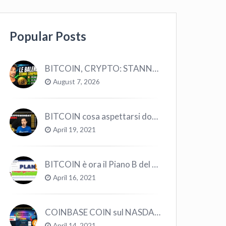
Popular Posts
BITCOIN, CRYPTO: STANNO COMPRANDO TUTTI (GUARDA QUESTI DATI), EPPURE…
August 7, 2026
BITCOIN cosa aspettarsi dopo il “Crollo”? – CryptoMonday NEWS w16/’21
April 19, 2021
BITCOIN è ora il Piano B del Mondo
April 16, 2021
COINBASE COIN sul NASDAQ e le CRYPTO volano!
April 14, 2021