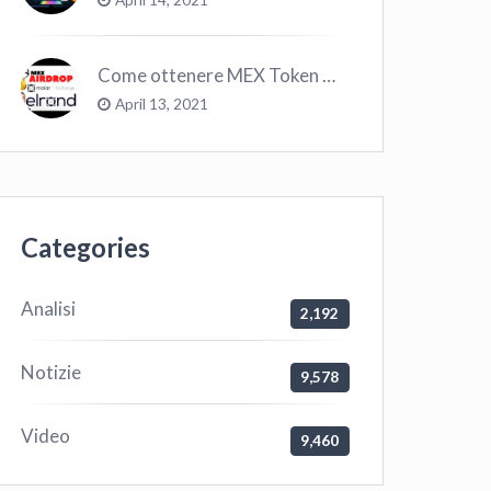
Come ottenere MEX Token GRATIS su Elrond ?
April 13, 2021
Categories
Analisi
2,192
Notizie
9,578
Video
9,460