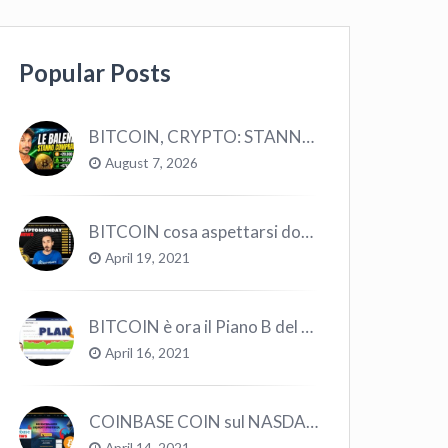
Popular Posts
BITCOIN, CRYPTO: STANNO COMPRANDO TUTTI (GUARDA QUESTI DATI), EPPURE…
August 7, 2026
BITCOIN cosa aspettarsi dopo il “Crollo”? – CryptoMonday NEWS w16/’21
April 19, 2021
BITCOIN è ora il Piano B del Mondo
April 16, 2021
COINBASE COIN sul NASDAQ e le CRYPTO volano!
April 14, 2021