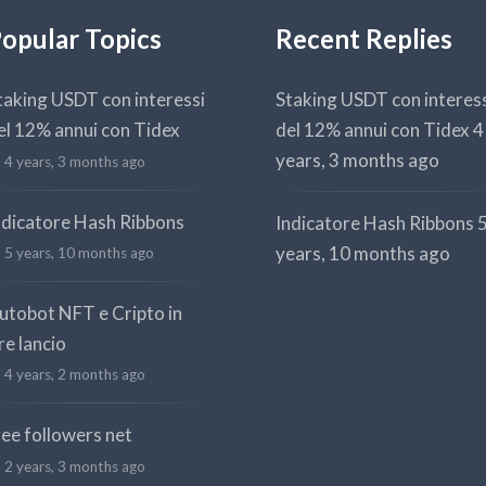
opular Topics
Recent Replies
taking USDT con interessi
Staking USDT con interes
el 12% annui con Tidex
del 12% annui con Tidex
4
years, 3 months ago
4 years, 3 months ago
ndicatore Hash Ribbons
Indicatore Hash Ribbons
years, 10 months ago
5 years, 10 months ago
utobot NFT e Cripto in
re lancio
4 years, 2 months ago
ree followers net
2 years, 3 months ago