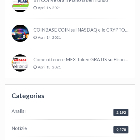
BITCOIN è ora il Piano B del Mondo
April 16, 2021
COINBASE COIN sul NASDAQ e le CRYPTO volano!
April 14, 2021
Come ottenere MEX Token GRATIS su Elrond ?
April 13, 2021
Categories
Analisi
2,192
Notizie
9,578