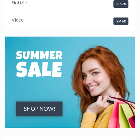
Notizie
9,578
Video
9,460