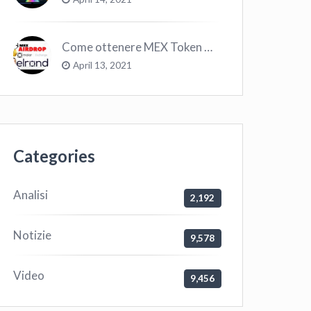
Come ottenere MEX Token GRATIS su Elrond ?
April 13, 2021
Categories
Analisi
2,192
Notizie
9,578
Video
9,456