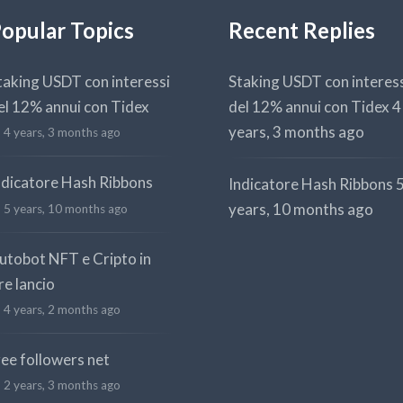
opular Topics
Recent Replies
taking USDT con interessi
Staking USDT con interes
el 12% annui con Tidex
del 12% annui con Tidex
4
years, 3 months ago
4 years, 3 months ago
ndicatore Hash Ribbons
Indicatore Hash Ribbons
years, 10 months ago
5 years, 10 months ago
utobot NFT e Cripto in
re lancio
4 years, 2 months ago
ree followers net
2 years, 3 months ago