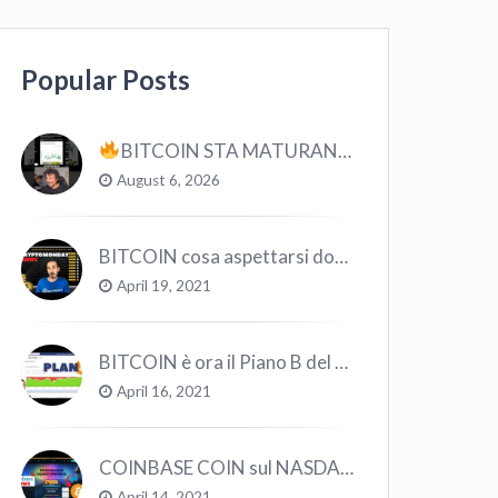
Popular Posts
BITCOIN STA MATURANDO? #bitcoin #crypto #trading
August 6, 2026
BITCOIN cosa aspettarsi dopo il “Crollo”? – CryptoMonday NEWS w16/’21
April 19, 2021
BITCOIN è ora il Piano B del Mondo
April 16, 2021
COINBASE COIN sul NASDAQ e le CRYPTO volano!
April 14, 2021