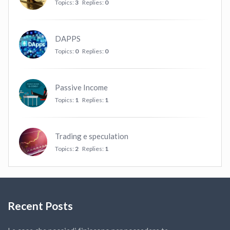
Topics:
3
Replies:
0
DAPPS
Topics:
0
Replies:
0
Passive Income
Topics:
1
Replies:
1
Trading e speculation
Topics:
2
Replies:
1
Recent Posts