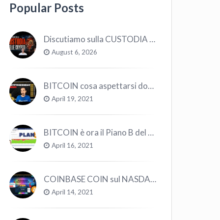
Popular Posts
Discutiamo sulla CUSTODIA delle CRYPTO
August 6, 2026
BITCOIN cosa aspettarsi dopo il “Crollo”? – CryptoMonday NEWS w16/’21
April 19, 2021
BITCOIN è ora il Piano B del Mondo
April 16, 2021
COINBASE COIN sul NASDAQ e le CRYPTO volano!
April 14, 2021