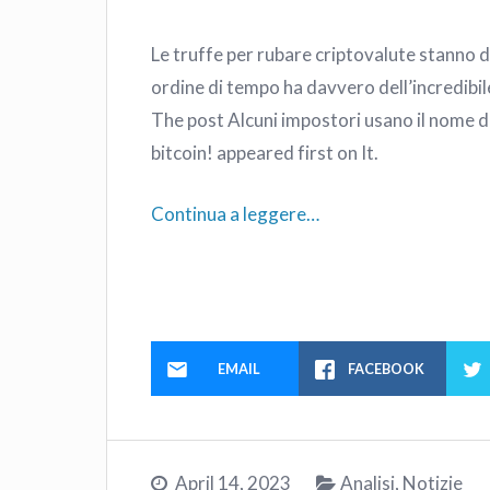
Le truffe per rubare criptovalute stanno d
ordine di tempo ha davvero dell’incredibil
The post Alcuni impostori usano il nome de
bitcoin! appeared first on It.
Continua a leggere…
EMAIL
FACEBOOK
April 14, 2023
Analisi
,
Notizie