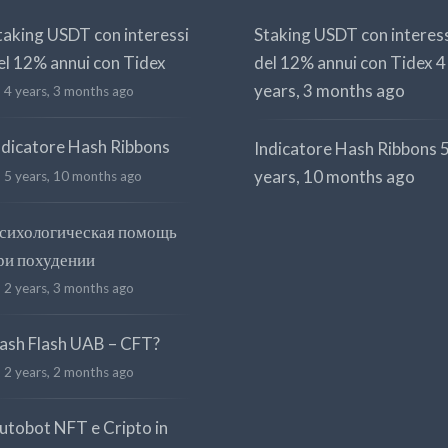
taking USDT con interessi
Staking USDT con interes
el 12% annui con Tidex
del 12% annui con Tidex
4
years, 3 months ago
4 years, 3 months ago
ndicatore Hash Ribbons
Indicatore Hash Ribbons
years, 10 months ago
5 years, 10 months ago
сихологическая помощь
ри похудении
2 years, 3 months ago
ash Flash UAB – CFT?
2 years, 2 months ago
utobot NFT e Cripto in