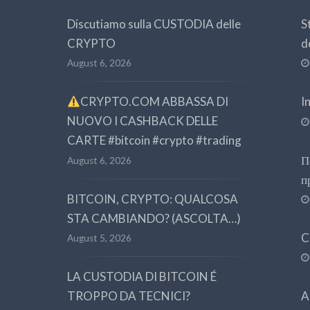
Discutiamo sulla CUSTODIA delle
S
CRYPTO
d
August 6, 2026
CRYPTO.COM ABBASSA DI
I
NUOVO I CASHBACK DELLE
CARTE #bitcoin #crypto #trading
П
August 6, 2026
п
BITCOIN, CRYPTO: QUALCOSA
STA CAMBIANDO? (ASCOLTA…)
C
August 5, 2026
LA CUSTODIA DI BITCOIN É
TROPPO DA TECNICI?
A