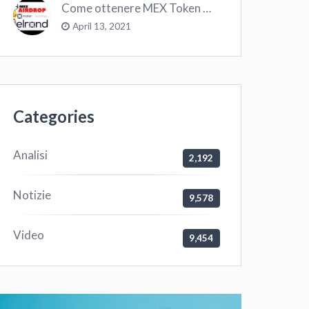
Come ottenere MEX Token GRATIS su Elrond ?
April 13, 2021
Categories
Analisi
2,192
Notizie
9,578
Video
9,454