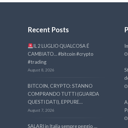
Recent Posts
P
IL 2 LUGLIO QUALCOSA É
I
CAMBIATO… #bitcoin #crypto
#trading
S
August 8, 2026
d
BITCOIN, CRYPTO: STANNO
COMPRANDO TUTTI (GUARDA
QUESTI DATI), EPPURE…
A
P
August 7, 2026
SALARI in Italia sempre peggio …