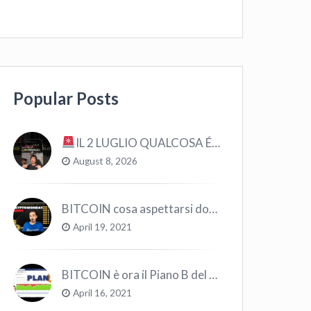
Popular Posts
IL 2 LUGLIO QUALCOSA É CAMBIATO… #bitcoin #crypto #trading
August 8, 2026
BITCOIN cosa aspettarsi dopo il “Crollo”? – CryptoMonday NEWS w16/’21
April 19, 2021
BITCOIN è ora il Piano B del Mondo
April 16, 2021