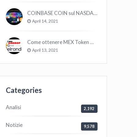
COINBASE COIN sul NASDAQ e le CRYPTO volano!
April 14, 2021
Come ottenere MEX Token GRATIS su Elrond ?
April 13, 2021
Categories
Analisi
2,192
Notizie
9,578