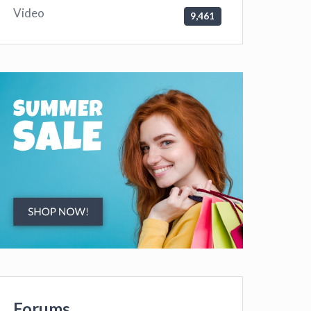
Video
9,461
Forums