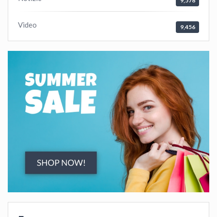
9,578
Video
9,456