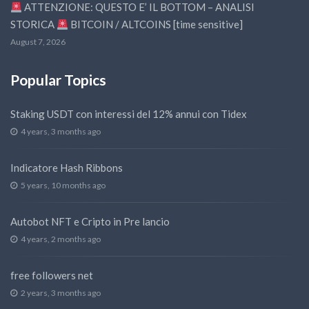
ATTENZIONE: QUESTO E’ IL BOTTOM – ANALISI
STORICA
BITCOIN / ALTCOINS [time sensitive]
August 7, 2026
Popular Topics
Staking USDT con interessi del 12% annui con Tidex
4 years, 3 months ago
Indicatore Hash Ribbons
5 years, 10 months ago
Autobot NFT e Cripto in Pre lancio
4 years, 2 months ago
free followers net
2 years, 3 months ago