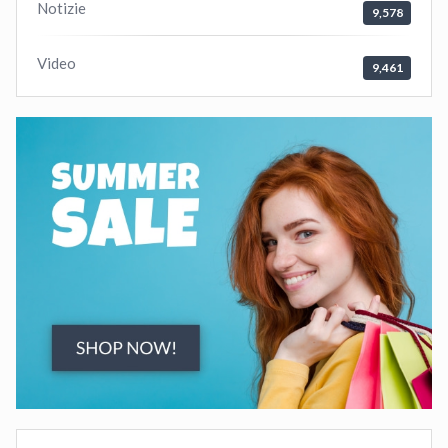
Notizie
9,578
Video
9,461