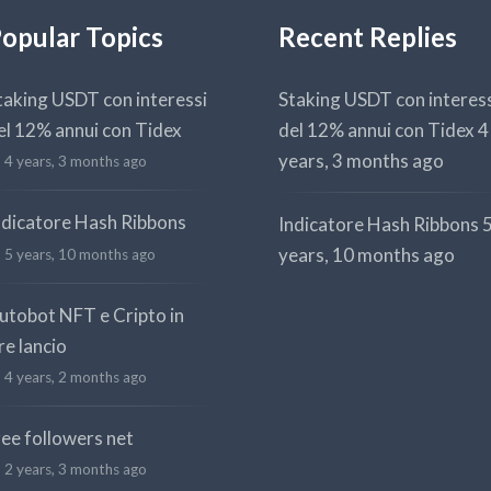
opular Topics
Recent Replies
taking USDT con interessi
Staking USDT con interes
el 12% annui con Tidex
del 12% annui con Tidex
4
years, 3 months ago
4 years, 3 months ago
ndicatore Hash Ribbons
Indicatore Hash Ribbons
years, 10 months ago
5 years, 10 months ago
utobot NFT e Cripto in
re lancio
4 years, 2 months ago
ree followers net
2 years, 3 months ago