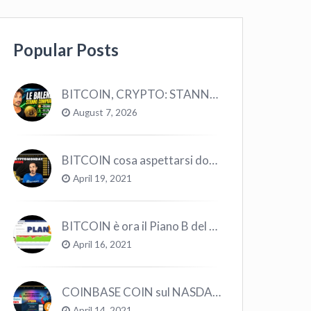
Popular Posts
BITCOIN, CRYPTO: STANNO COMPRANDO TUTTI (GUARDA QUESTI DATI), EPPURE…
August 7, 2026
BITCOIN cosa aspettarsi dopo il “Crollo”? – CryptoMonday NEWS w16/’21
April 19, 2021
BITCOIN è ora il Piano B del Mondo
April 16, 2021
COINBASE COIN sul NASDAQ e le CRYPTO volano!
April 14, 2021