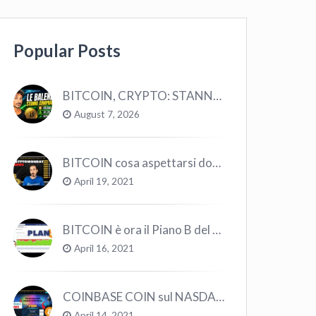
Popular Posts
BITCOIN, CRYPTO: STANNO COMPRANDO TUTTI (GUARDA QUESTI DATI), EPPURE…
August 7, 2026
BITCOIN cosa aspettarsi dopo il “Crollo”? – CryptoMonday NEWS w16/’21
April 19, 2021
BITCOIN è ora il Piano B del Mondo
April 16, 2021
COINBASE COIN sul NASDAQ e le CRYPTO volano!
April 14, 2021