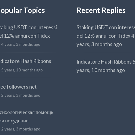
opular Topics
Recent Replies
taking USDT con interessi
Staking USDT con interes
el 12% annui con Tidex
del 12% annui con Tidex
4
years, 3 months ago
4 years, 3 months ago
ndicatore Hash Ribbons
Indicatore Hash Ribbons
years, 10 months ago
5 years, 10 months ago
ree followers net
2 years, 3 months ago
сихологическая помощь
ри похудении
2 years, 3 months ago