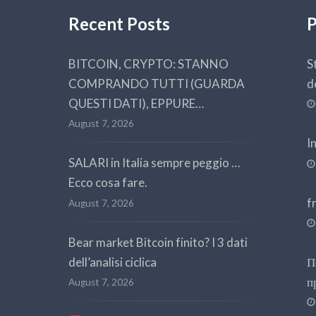
Recent Posts
P
BITCOIN, CRYPTO: STANNO
S
COMPRANDO TUTTI (GUARDA
d
QUESTI DATI), EPPURE…
August 7, 2026
I
SALARI in Italia sempre peggio …
Ecco cosa fare.
f
August 7, 2026
Bear market Bitcoin finito? I 3 dati
dell’analisi ciclica
П
п
August 7, 2026