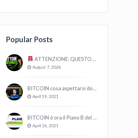
Popular Posts
ATTENZIONE: QUESTO E’ IL BOTTOM – ANALISI STORICA
August 7, 2026
BITCOIN cosa aspettarsi dopo il “Crollo”? – CryptoMonday NEWS w16/’21
April 19, 2021
BITCOIN è ora il Piano B del Mondo
April 16, 2021