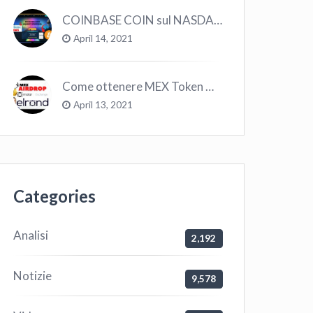
COINBASE COIN sul NASDAQ e le CRYPTO volano!
April 14, 2021
Come ottenere MEX Token GRATIS su Elrond ?
April 13, 2021
Categories
Analisi
2,192
Notizie
9,578