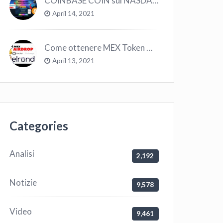
COINBASE COIN sul NASDAQ e le CRYPTO volano!
April 14, 2021
Come ottenere MEX Token GRATIS su Elrond ?
April 13, 2021
Categories
Analisi
2,192
Notizie
9,578
Video
9,461