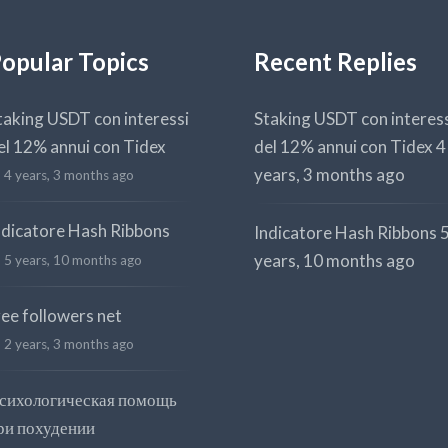
opular Topics
Recent Replies
taking USDT con interessi
Staking USDT con interes
el 12% annui con Tidex
del 12% annui con Tidex
4
years, 3 months ago
4 years, 3 months ago
ndicatore Hash Ribbons
Indicatore Hash Ribbons
years, 10 months ago
5 years, 10 months ago
ree followers net
2 years, 3 months ago
сихологическая помощь
ри похудении