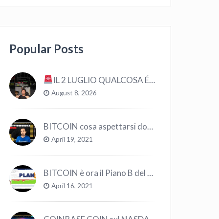
Popular Posts
IL 2 LUGLIO QUALCOSA É CAMBIATO… #bitcoin #crypto #trading
August 8, 2026
BITCOIN cosa aspettarsi dopo il “Crollo”? – CryptoMonday NEWS w16/’21
April 19, 2021
BITCOIN è ora il Piano B del Mondo
April 16, 2021