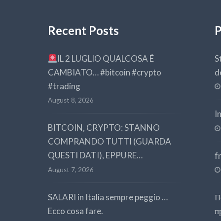
Recent Posts
P
IL 2 LUGLIO QUALCOSA É
S
CAMBIATO… #bitcoin #crypto
d
#trading
August 8, 2026
I
BITCOIN, CRYPTO: STANNO
COMPRANDO TUTTI (GUARDA
QUESTI DATI), EPPURE…
f
August 7, 2026
SALARI in Italia sempre peggio …
П
Ecco cosa fare.
п