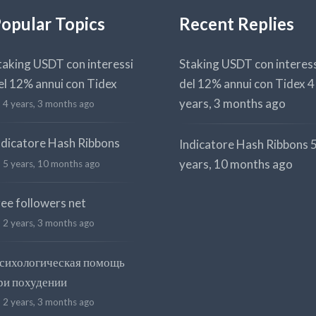
opular Topics
Recent Replies
taking USDT con interessi
Staking USDT con interes
el 12% annui con Tidex
del 12% annui con Tidex
4
years, 3 months ago
4 years, 3 months ago
ndicatore Hash Ribbons
Indicatore Hash Ribbons
years, 10 months ago
5 years, 10 months ago
ree followers net
2 years, 3 months ago
сихологическая помощь
ри похудении
2 years, 3 months ago