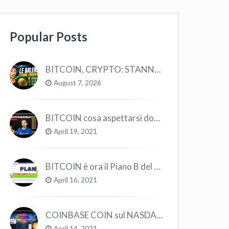
Popular Posts
BITCOIN, CRYPTO: STANNO COMPRANDO TUTTI (GUARDA QUESTI DATI), EPPURE…
August 7, 2026
BITCOIN cosa aspettarsi dopo il “Crollo”? – CryptoMonday NEWS w16/’21
April 19, 2021
BITCOIN è ora il Piano B del Mondo
April 16, 2021
COINBASE COIN sul NASDAQ e le CRYPTO volano!
April 14, 2021