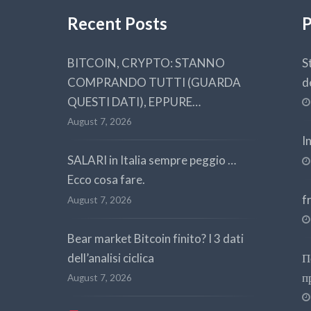
Recent Posts
P
BITCOIN, CRYPTO: STANNO
S
COMPRANDO TUTTI (GUARDA
d
QUESTI DATI), EPPURE…
August 7, 2026
I
SALARI in Italia sempre peggio …
Ecco cosa fare.
f
August 7, 2026
Bear market Bitcoin finito? I 3 dati
dell’analisi ciclica
П
п
August 7, 2026