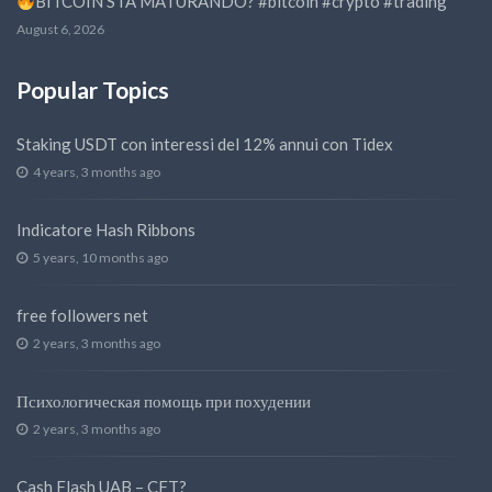
BITCOIN STA MATURANDO? #bitcoin #crypto #trading
August 6, 2026
Popular Topics
Staking USDT con interessi del 12% annui con Tidex
4 years, 3 months ago
Indicatore Hash Ribbons
5 years, 10 months ago
free followers net
2 years, 3 months ago
Психологическая помощь при похудении
2 years, 3 months ago
Cash Flash UAB – CFT?