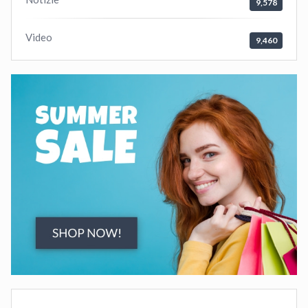
9,578
Video
9,460