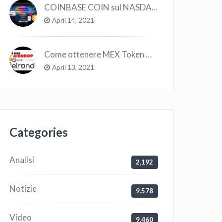
COINBASE COIN sul NASDAQ e le CRYPTO volano!
April 14, 2021
Come ottenere MEX Token GRATIS su Elrond ?
April 13, 2021
Categories
Analisi
2,192
Notizie
9,578
Video
9,460