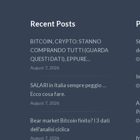
Recent Posts
P
BITCOIN, CRYPTO: STANNO
S
COMPRANDO TUTTI (GUARDA
d
QUESTI DATI), EPPURE…
August 7, 2026
I
SALARI in Italia sempre peggio …
Ecco cosa fare.
A
August 7, 2026
P
Bear market Bitcoin finito? I 3 dati
dell’analisi ciclica
f
August 7, 2026