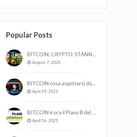
Popular Posts
BITCOIN, CRYPTO: STANNO COMPRANDO TUTTI (GUARDA QUESTI DATI), EPPURE…
August 7, 2026
BITCOIN cosa aspettarsi dopo il “Crollo”? – CryptoMonday NEWS w16/’21
April 19, 2021
BITCOIN è ora il Piano B del Mondo
April 16, 2021