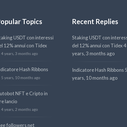
opular Topics
Recent Replies
taking USDT con interessi
Staking USDT con interes
el 12% annui con Tidex
del 12% annui con Tidex
4
years, 3 months ago
4 years, 3 months ago
ndicatore Hash Ribbons
Indicatore Hash Ribbons
years, 10 months ago
5 years, 10 months ago
utobot NFT e Cripto in
re lancio
4 years, 2 months ago
ree followers net