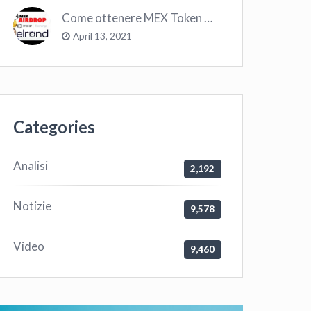
Come ottenere MEX Token GRATIS su Elrond ?
April 13, 2021
Categories
Analisi
2,192
Notizie
9,578
Video
9,460