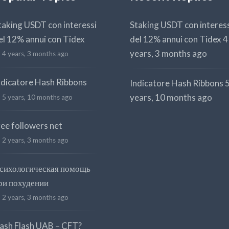
taking USDT con interessi
Staking USDT con interes
el 12% annui con Tidex
del 12% annui con Tidex
4
years, 3 months ago
4 years, 3 months ago
ndicatore Hash Ribbons
Indicatore Hash Ribbons
years, 10 months ago
5 years, 10 months ago
ree followers net
2 years, 3 months ago
сихологическая помощь
ри похудении
2 years, 3 months ago
ash Flash UAB – CFT?