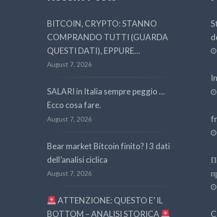
BITCOIN, CRYPTO: STANNO
S
COMPRANDO TUTTI (GUARDA
d
QUESTI DATI), EPPURE…
August 7, 2026
I
SALARI in Italia sempre peggio …
Ecco cosa fare.
f
August 7, 2026
Bear market Bitcoin finito? I 3 dati
dell’analisi ciclica
П
п
August 7, 2026
ATTENZIONE: QUESTO E’ IL
BOTTOM – ANALISI STORICA
C