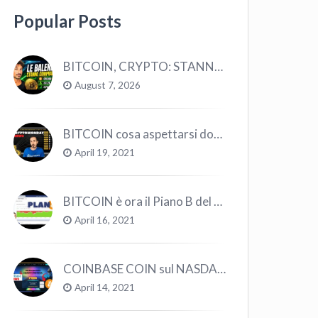
Popular Posts
BITCOIN, CRYPTO: STANNO COMPRANDO TUTTI (GUARDA QUESTI DATI), EPPURE…
August 7, 2026
BITCOIN cosa aspettarsi dopo il “Crollo”? – CryptoMonday NEWS w16/’21
April 19, 2021
BITCOIN è ora il Piano B del Mondo
April 16, 2021
COINBASE COIN sul NASDAQ e le CRYPTO volano!
April 14, 2021