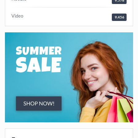
9,578
Video
9,456