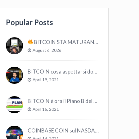
Popular Posts
BITCOIN STA MATURANDO? #bitcoin #crypto #trading
August 6, 2026
BITCOIN cosa aspettarsi dopo il “Crollo”? – CryptoMonday NEWS w16/’21
April 19, 2021
BITCOIN è ora il Piano B del Mondo
April 16, 2021
COINBASE COIN sul NASDAQ e le CRYPTO volano!
April 14, 2021