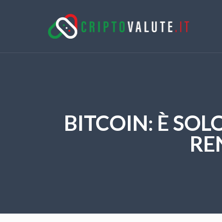
BITCOIN: È SOL
RE