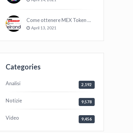
Come ottenere MEX Token GRATIS su Elrond ?
April 13, 2021
Categories
Analisi
2,192
Notizie
9,578
Video
9,456