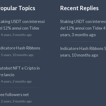
opular Topics
Recent Replies
taking USDT con interessi
Staking USDT con interes
el 12% annui con Tidex
del 12% annui con Tidex
4
years, 3 months ago
4 years, 3 months ago
ndicatore Hash Ribbons
Indicatore Hash Ribbons
years, 10 months ago
5 years, 10 months ago
utobot NFT e Cripto in
re lancio
4 years, 2 months ago
ree followers net
2 years, 3 months ago