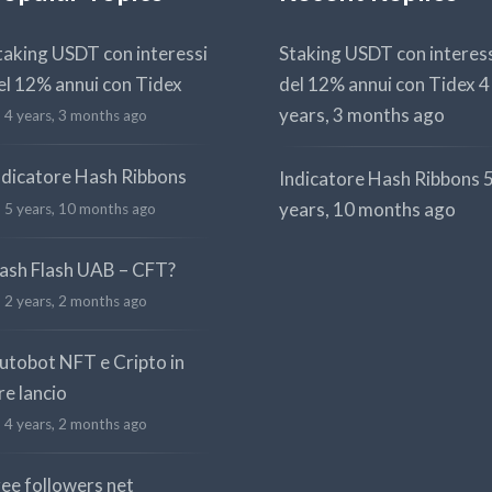
taking USDT con interessi
Staking USDT con interes
el 12% annui con Tidex
del 12% annui con Tidex
4
years, 3 months ago
4 years, 3 months ago
ndicatore Hash Ribbons
Indicatore Hash Ribbons
years, 10 months ago
5 years, 10 months ago
ash Flash UAB – CFT?
2 years, 2 months ago
utobot NFT e Cripto in
re lancio
4 years, 2 months ago
ree followers net