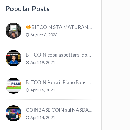
Popular Posts
BITCOIN STA MATURANDO? #bitcoin #crypto #trading
August 6, 2026
BITCOIN cosa aspettarsi dopo il “Crollo”? – CryptoMonday NEWS w16/’21
April 19, 2021
BITCOIN è ora il Piano B del Mondo
April 16, 2021
COINBASE COIN sul NASDAQ e le CRYPTO volano!
April 14, 2021