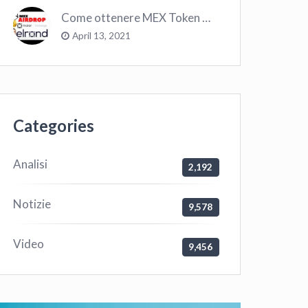
Come ottenere MEX Token GRATIS su Elrond ?
April 13, 2021
Categories
Analisi
2,192
Notizie
9,578
Video
9,456