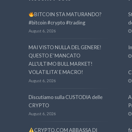
BITCOIN STA MATURANDO?
S
#bitcoin #crypto #trading
d
August 6, 2026
MAI VISTO NULLA DEL GENERE!
I
QUESTO E’ MANCATO
ALL’ULTIMO BULL MARKET!
VOLATILITA’ E MACRO!
C
August 6, 2026
Discutiamo sulla CUSTODIA delle
A
CRYPTO
P
August 6, 2026
CRYPTO.COM ABBASSA DI
f