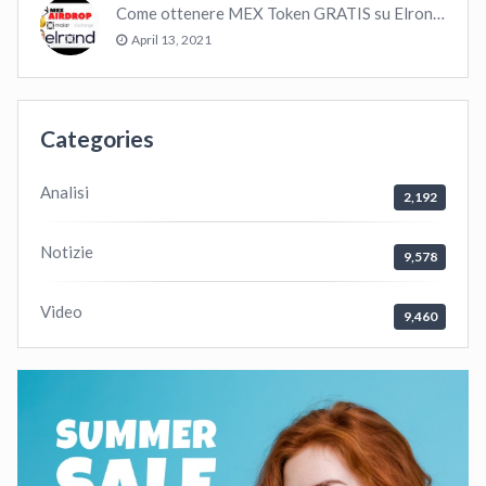
Come ottenere MEX Token GRATIS su Elrond ?
April 13, 2021
Categories
Analisi
2,192
Notizie
9,578
Video
9,460