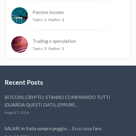
Passive Income
Topics:
1
Replies:
1
Trading e speculation
Topics:
2
Replies:
1
Recent Posts
BITCOIN, CRYPTO: STANNO COMPRANDO TUTTI
(GUARDA QUESTI DATI), EPPURE…
August 7, 2026
SALARI in Italia sempre peggio … Ecco cosa fare.