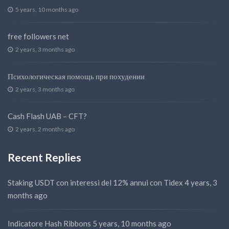
5 years, 10 months ago
free followers net
2 years, 3 months ago
Психологическая помощь при похудении
2 years, 3 months ago
Cash Flash UAB – CFT?
2 years, 2 months ago
Recent Replies
Staking USDT con interessi del 12% annui con Tidex
4 years, 3
months ago
Indicatore Hash Ribbons
5 years, 10 months ago