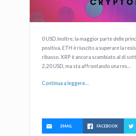
0 USD.Inoltre, la maggior parte delle princ
positiva. ETH è riuscito a superare la res
ribasso. XRP è ancora scambiato al di sot
2,20 USD, ma sta affrontando una res…
Continua a leggere…
EMAIL
FACEBOOK