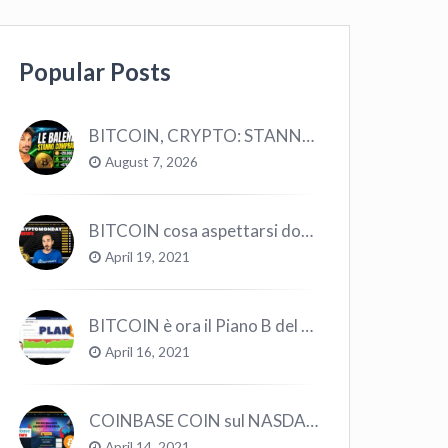
Popular Posts
BITCOIN, CRYPTO: STANNO COMPRANDO TUTTI (GUARDA QUESTI DATI), EPPURE…
August 7, 2026
BITCOIN cosa aspettarsi dopo il “Crollo”? – CryptoMonday NEWS w16/’21
April 19, 2021
BITCOIN è ora il Piano B del Mondo
April 16, 2021
COINBASE COIN sul NASDAQ e le CRYPTO volano!
April 14, 2021