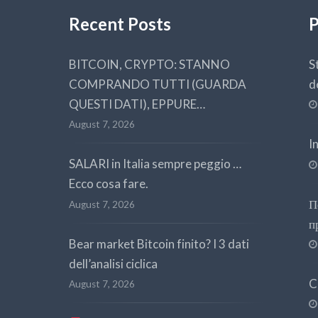
Recent Posts
P
BITCOIN, CRYPTO: STANNO
S
COMPRANDO TUTTI (GUARDA
d
QUESTI DATI), EPPURE…
August 7, 2026
I
SALARI in Italia sempre peggio …
Ecco cosa fare.
П
August 7, 2026
п
Bear market Bitcoin finito? I 3 dati
dell’analisi ciclica
C
August 7, 2026