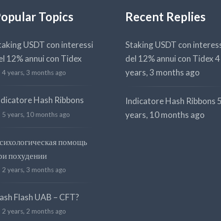
opular Topics
Recent Replies
taking USDT con interessi
Staking USDT con interes
el 12% annui con Tidex
del 12% annui con Tidex
4
years, 3 months ago
4 years, 3 months ago
ndicatore Hash Ribbons
Indicatore Hash Ribbons
years, 10 months ago
5 years, 10 months ago
сихологическая помощь
ри похудении
2 years, 3 months ago
ash Flash UAB – CFT?
2 years, 2 months ago