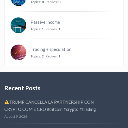
Topics:
0
Replies:
0
Passive Income
Topics:
1
Replies:
1
Trading e speculation
Topics:
2
Replies:
1
Recent Posts
TRUMP CANCELLA LA PARTNERSHIP CON
CRYPTO.COM E CRO #bitcoin #crypto #trading
August 9, 2026