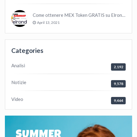
Come ottenere MEX Token GRATIS su Elrond ?
April 13, 2021
Categories
Analisi
2,192
Notizie
9,578
Video
9,464