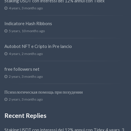
Staking USDT con interessi del 12% annui con Tidex
4 years, 3 months ago
Indicatore Hash Ribbons
5 years, 10 months ago
Autobot NFT e Cripto in Pre lancio
4 years, 2 months ago
free followers net
2 years, 3 months ago
Психологическая помощь при похудении
2 years, 3 months ago
Recent Replies
Staking USDT con interessi del 12% annui con Tidex
4 years, 3