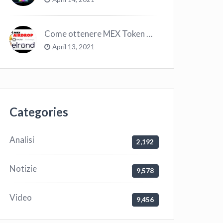
Come ottenere MEX Token GRATIS su Elrond ?
April 13, 2021
Categories
Analisi
2,192
Notizie
9,578
Video
9,456