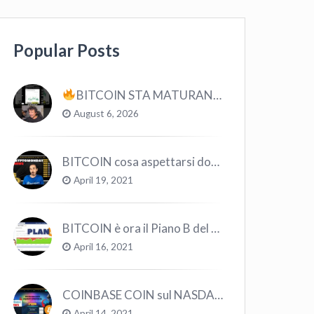
Popular Posts
BITCOIN STA MATURANDO? #bitcoin #crypto #trading
August 6, 2026
BITCOIN cosa aspettarsi dopo il “Crollo”? – CryptoMonday NEWS w16/’21
April 19, 2021
BITCOIN è ora il Piano B del Mondo
April 16, 2021
COINBASE COIN sul NASDAQ e le CRYPTO volano!
April 14, 2021