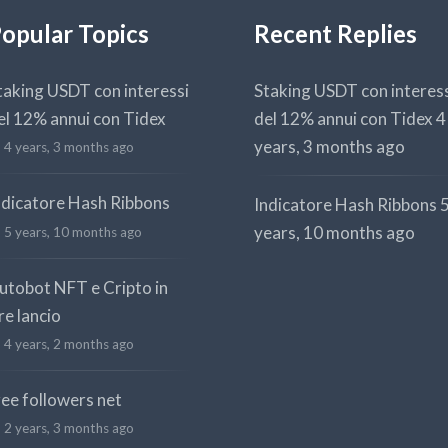
opular Topics
Recent Replies
taking USDT con interessi
Staking USDT con interes
el 12% annui con Tidex
del 12% annui con Tidex
4
years, 3 months ago
4 years, 3 months ago
ndicatore Hash Ribbons
Indicatore Hash Ribbons
years, 10 months ago
5 years, 10 months ago
utobot NFT e Cripto in
re lancio
4 years, 2 months ago
ree followers net
2 years, 3 months ago