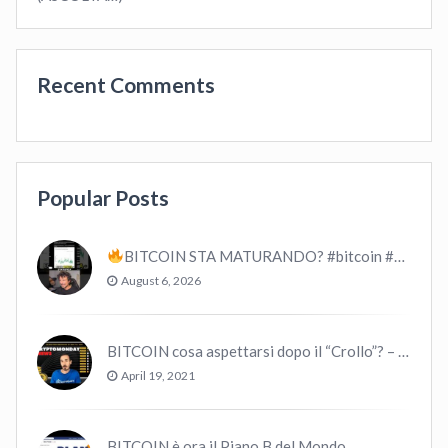
Recent Comments
Popular Posts
BITCOIN STA MATURANDO? #bitcoin #crypto #trading
August 6, 2026
BITCOIN cosa aspettarsi dopo il “Crollo”? – CryptoMonday NEWS w16/’21
April 19, 2021
BITCOIN è ora il Piano B del Mondo