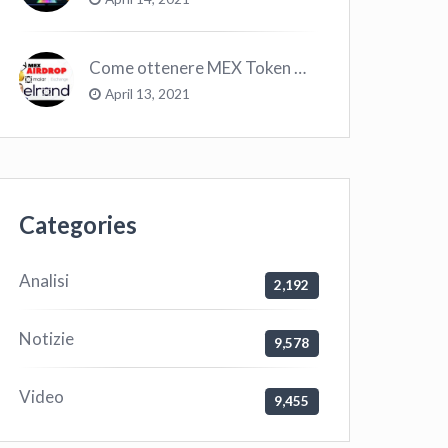
Come ottenere MEX Token GRATIS su Elrond ?
April 13, 2021
Categories
Analisi
2,192
Notizie
9,578
Video
9,455