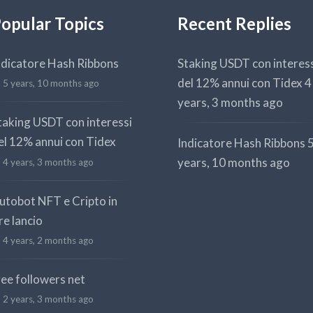
opular Topics
Recent Replies
ndicatore Hash Ribbons
Staking USDT con interes
del 12% annui con Tidex
4
5 years, 10 months ago
years, 3 months ago
taking USDT con interessi
el 12% annui con Tidex
Indicatore Hash Ribbons
years, 10 months ago
4 years, 3 months ago
utobot NFT e Cripto in
re lancio
4 years, 2 months ago
ree followers net
2 years, 3 months ago