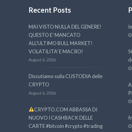
Recent Posts
P
MAI VISTO NULLA DEL GENERE!
I
QUESTO E’ MANCATO
ALL’ULTIMO BULL MARKET!
VOLATILITA’ E MACRO!
S
d
August 6, 2026
Discutiamo sulla CUSTODIA delle
CRYPTO
A
P
August 6, 2026
CRYPTO.COM ABBASSA DI
NUOVO I CASHBACK DELLE
f
CARTE #bitcoin #crypto #trading