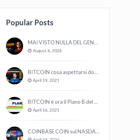
Popular Posts
MAI VISTO NULLA DEL GENERE! QUESTO E’ MANCATO ALL’ULTIMO BULL MARKET! VOLATILITA’ E MACRO!
August 6, 2026
BITCOIN cosa aspettarsi dopo il “Crollo”? – CryptoMonday NEWS w16/’21
April 19, 2021
BITCOIN è ora il Piano B del Mondo
April 16, 2021
COINBASE COIN sul NASDAQ e le CRYPTO volano!
April 14, 2021