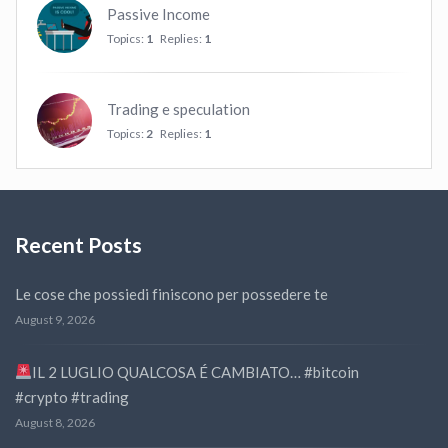
Passive Income
Topics:
1
Replies:
1
Trading e speculation
Topics:
2
Replies:
1
Recent Posts
Le cose che possiedi finiscono per possedere te
August 9, 2026
IL 2 LUGLIO QUALCOSA É CAMBIATO… #bitcoin
#crypto #trading
August 8, 2026