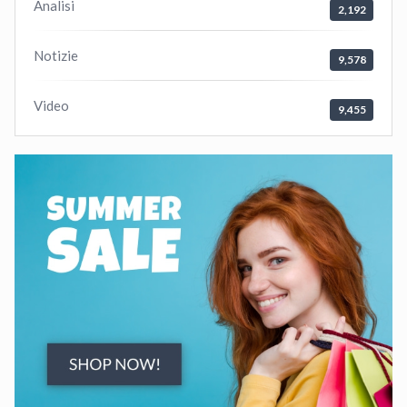
Analisi
2,192
Notizie
9,578
Video
9,455