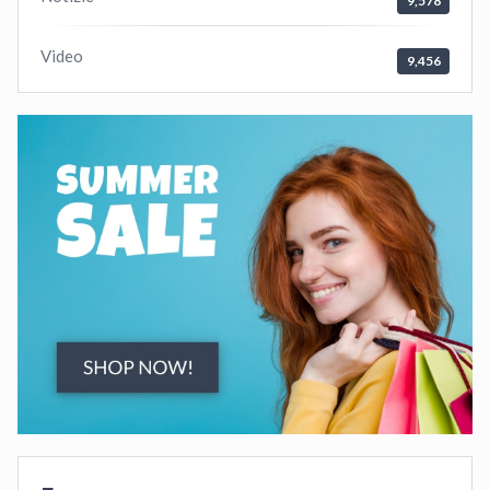
9,578
Video
9,456