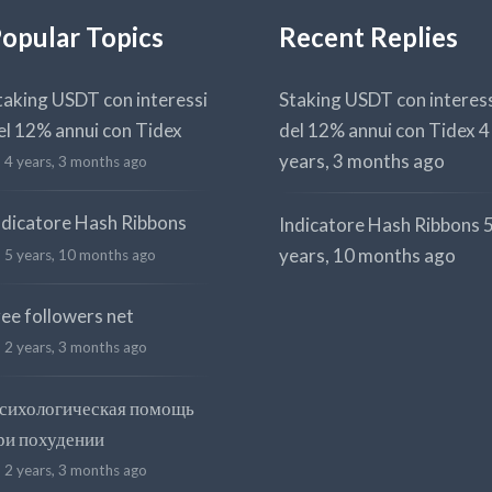
opular Topics
Recent Replies
taking USDT con interessi
Staking USDT con interes
el 12% annui con Tidex
del 12% annui con Tidex
4
years, 3 months ago
4 years, 3 months ago
ndicatore Hash Ribbons
Indicatore Hash Ribbons
years, 10 months ago
5 years, 10 months ago
ree followers net
2 years, 3 months ago
сихологическая помощь
ри похудении
2 years, 3 months ago