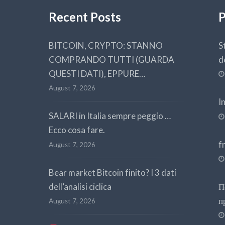
Recent Posts
P
BITCOIN, CRYPTO: STANNO
S
COMPRANDO TUTTI (GUARDA
d
QUESTI DATI), EPPURE…
August 7, 2026
I
SALARI in Italia sempre peggio …
Ecco cosa fare.
f
August 7, 2026
Bear market Bitcoin finito? I 3 dati
dell’analisi ciclica
П
п
August 7, 2026