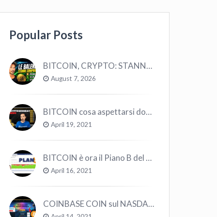
Popular Posts
BITCOIN, CRYPTO: STANNO COMPRANDO TUTTI (GUARDA QUESTI DATI), EPPURE…
August 7, 2026
BITCOIN cosa aspettarsi dopo il “Crollo”? – CryptoMonday NEWS w16/’21
April 19, 2021
BITCOIN è ora il Piano B del Mondo
April 16, 2021
COINBASE COIN sul NASDAQ e le CRYPTO volano!
April 14, 2021