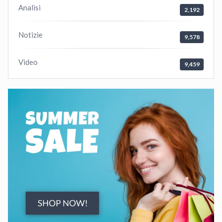
Analisi
2,192
Notizie
9,578
Video
9,459