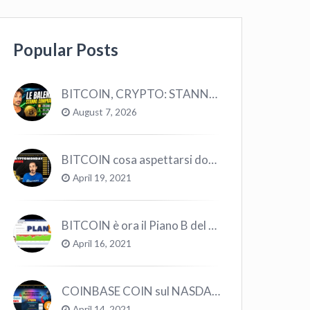
Popular Posts
BITCOIN, CRYPTO: STANNO COMPRANDO TUTTI (GUARDA QUESTI DATI), EPPURE…
August 7, 2026
BITCOIN cosa aspettarsi dopo il “Crollo”? – CryptoMonday NEWS w16/’21
April 19, 2021
BITCOIN è ora il Piano B del Mondo
April 16, 2021
COINBASE COIN sul NASDAQ e le CRYPTO volano!
April 14, 2021