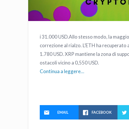
i 31.000 USD.Allo stesso modo, la maggior 
correzione al rialzo. L’ETH ha recuperato al
1.780 USD. XRP mantiene la zona di supp
ostacoli vicino a 0,550 USD.
Continua a leggere…
EMAIL
FACEBOOK