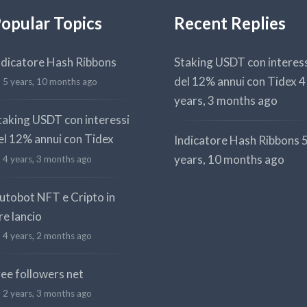
opular Topics
Recent Replies
ndicatore Hash Ribbons
Staking USDT con interes
del 12% annui con Tidex
4
5 years, 10 months ago
years, 3 months ago
taking USDT con interessi
el 12% annui con Tidex
Indicatore Hash Ribbons
years, 10 months ago
4 years, 3 months ago
utobot NFT e Cripto in
re lancio
4 years, 2 months ago
ree followers net
2 years, 3 months ago