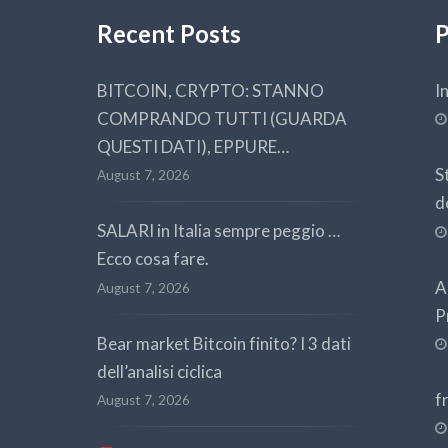
Recent Posts
P
BITCOIN, CRYPTO: STANNO
I
COMPRANDO TUTTI (GUARDA
QUESTI DATI), EPPURE…
S
August 7, 2026
d
SALARI in Italia sempre peggio …
Ecco cosa fare.
A
August 7, 2026
P
Bear market Bitcoin finito? I 3 dati
dell’analisi ciclica
f
August 7, 2026