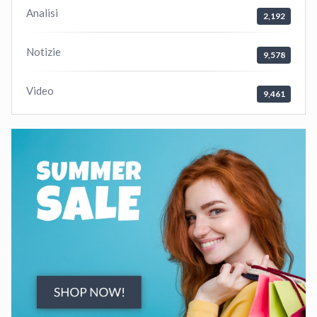
Analisi
2,192
Notizie
9,578
Video
9,461