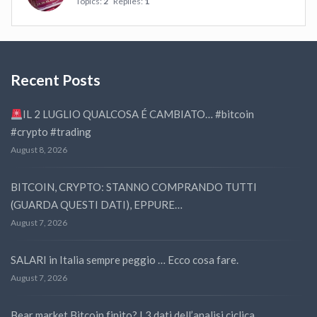
Topics:
2
Replies:
1
Recent Posts
IL 2 LUGLIO QUALCOSA É CAMBIATO… #bitcoin
#crypto #trading
August 8, 2026
BITCOIN, CRYPTO: STANNO COMPRANDO TUTTI
(GUARDA QUESTI DATI), EPPURE…
August 7, 2026
SALARI in Italia sempre peggio … Ecco cosa fare.
August 7, 2026
Bear market Bitcoin finito? I 3 dati dell’analisi ciclica