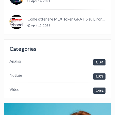
April 14, 2021
Come ottenere MEX Token GRATIS su Elrond ?
April 13, 2021
Categories
Analisi
2,192
Notizie
9,578
Video
9,461