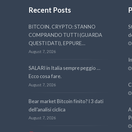
Recent Posts
P
BITCOIN, CRYPTO: STANNO
S
COMPRANDO TUTTI (GUARDA
d
QUESTI DATI), EPPURE…
August 7, 2026
I
SALARI in Italia sempre peggio …
Ecco cosa fare.
C
August 7, 2026
Bear market Bitcoin finito? I 3 dati
dell’analisi ciclica
A
P
August 7, 2026