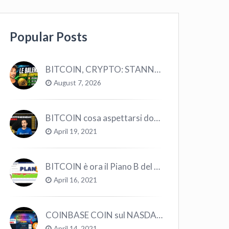
Popular Posts
BITCOIN, CRYPTO: STANNO COMPRANDO TUTTI (GUARDA QUESTI DATI), EPPURE…
August 7, 2026
BITCOIN cosa aspettarsi dopo il “Crollo”? – CryptoMonday NEWS w16/’21
April 19, 2021
BITCOIN è ora il Piano B del Mondo
April 16, 2021
COINBASE COIN sul NASDAQ e le CRYPTO volano!
April 14, 2021