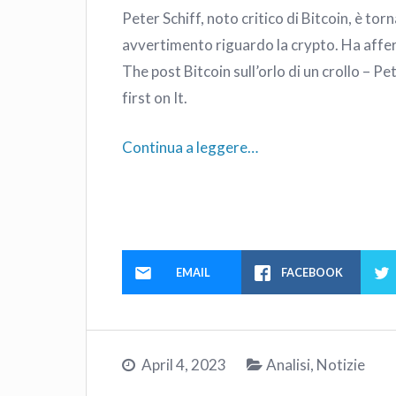
Peter Schiff, noto critico di Bitcoin, è tor
avvertimento riguardo la crypto. Ha aff
The post Bitcoin sull’orlo di un crollo – P
first on It.
Continua a leggere…
EMAIL
FACEBOOK
April 4, 2023
Analisi
,
Notizie