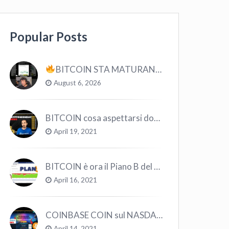
Popular Posts
BITCOIN STA MATURANDO? #bitcoin #crypto #trading
August 6, 2026
BITCOIN cosa aspettarsi dopo il “Crollo”? – CryptoMonday NEWS w16/’21
April 19, 2021
BITCOIN è ora il Piano B del Mondo
April 16, 2021
COINBASE COIN sul NASDAQ e le CRYPTO volano!
April 14, 2021