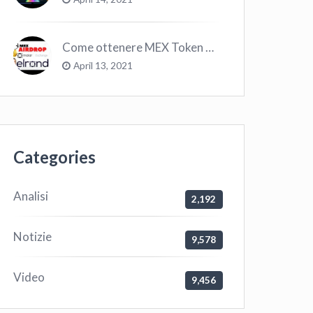
Come ottenere MEX Token GRATIS su Elrond ?
April 13, 2021
Categories
Analisi
2,192
Notizie
9,578
Video
9,456