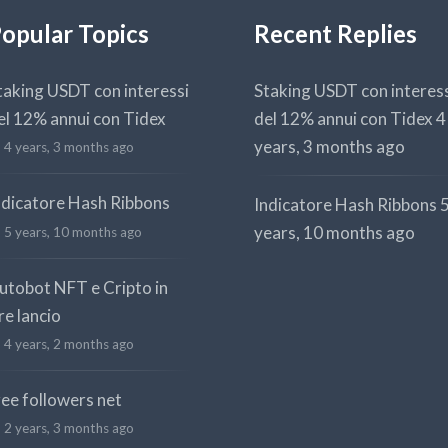
opular Topics
Recent Replies
taking USDT con interessi
Staking USDT con interes
el 12% annui con Tidex
del 12% annui con Tidex
4
years, 3 months ago
4 years, 3 months ago
ndicatore Hash Ribbons
Indicatore Hash Ribbons
years, 10 months ago
5 years, 10 months ago
utobot NFT e Cripto in
re lancio
4 years, 2 months ago
ree followers net
2 years, 3 months ago