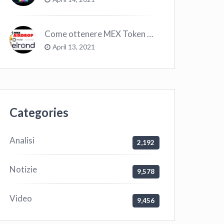
Come ottenere MEX Token GRATIS su Elrond ?
April 13, 2021
Categories
Analisi
2,192
Notizie
9,578
Video
9,456