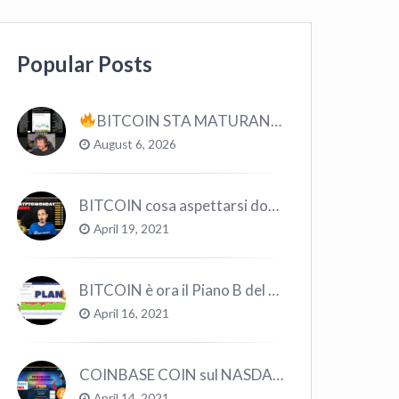
Popular Posts
BITCOIN STA MATURANDO? #bitcoin #crypto #trading
August 6, 2026
BITCOIN cosa aspettarsi dopo il “Crollo”? – CryptoMonday NEWS w16/’21
April 19, 2021
BITCOIN è ora il Piano B del Mondo
April 16, 2021
COINBASE COIN sul NASDAQ e le CRYPTO volano!
April 14, 2021