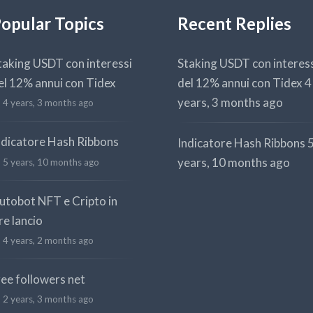
opular Topics
Recent Replies
taking USDT con interessi
Staking USDT con interes
el 12% annui con Tidex
del 12% annui con Tidex
4
years, 3 months ago
4 years, 3 months ago
ndicatore Hash Ribbons
Indicatore Hash Ribbons
years, 10 months ago
5 years, 10 months ago
utobot NFT e Cripto in
re lancio
4 years, 2 months ago
ree followers net
2 years, 3 months ago